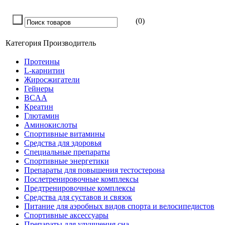
(0)
Категория
Производитель
Протеины
L-карнитин
Жиросжигатели
Гейнеры
BCAA
Креатин
Глютамин
Аминокислоты
Спортивные витамины
Средства для здоровья
Специальные препараты
Спортивные энергетики
Препараты для повышения тестостерона
Послетренировочные комплексы
Предтренировочные комплексы
Средства для суставов и связок
Питание для аэробных видов спорта и велосипедистов
Спортивные аксессуары
Препараты для улучшения сна