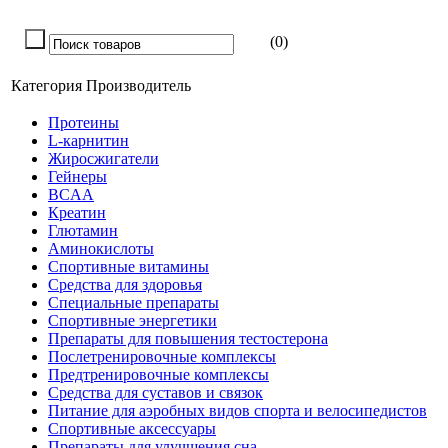
(0)
Категория
Производитель
Протеины
L-карнитин
Жиросжигатели
Гейнеры
BCAA
Креатин
Глютамин
Аминокислоты
Спортивные витамины
Средства для здоровья
Специальные препараты
Спортивные энергетики
Препараты для повышения тестостерона
Послетренировочные комплексы
Предтренировочные комплексы
Средства для суставов и связок
Питание для аэробных видов спорта и велосипедистов
Спортивные аксессуары
Препараты для улучшения сна